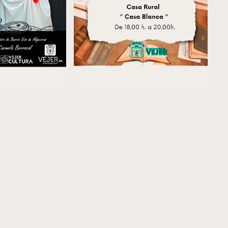
 Más…
Leer Más